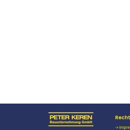
Asphaltbau Saarbrücken Grumbachtalbrü
LOCATION
Mettlach
Perl-Borg BAB A8 Asphaltbau
LOCATION
Mettlach
Recht
Asphaltbau Wadgassen Radweg
-> Impr