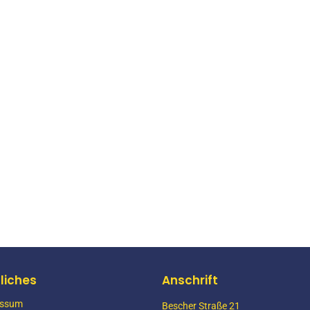
cke Baustelleneinrichtung
YEAR
2003
YEAR
2003
liches
Anschrift
essum
Bescher Straße 21