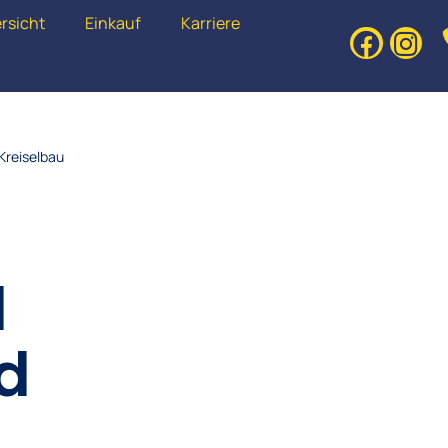
rsicht
Einkauf
Karriere
Kreiselbau
1
d