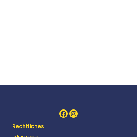
LOCATION
Mersch
YEAR
2018
Brückenbau Trier Hermesbrücke
LOCATION
Mersch
YEAR
2018
Rechtliches
Brückenbau Treis-Karden Fußgängerbrücke
-> Impressum