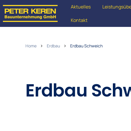
Aktuelles
Leistungsübe
Kontakt
Home
Erdbau
Erdbau Schweich
Erdbau Sch