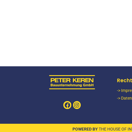
Erdbau St. Ingbert Halle
LOCATION
Schweich
Recht
Erdbau Saarbrücken Fraunhofer
-> Impr
LOCATION
-> Date
Schweich
POWERED BY
THE HOUSE OF I