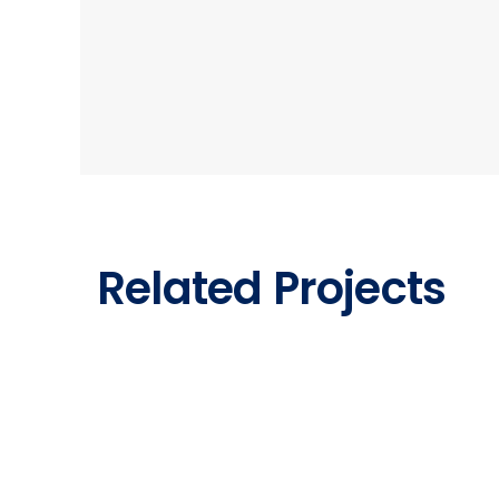
Related Projects
Erdbau Steinrausch Außenanla
LOCATION
Schweich