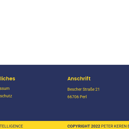
YEAR
2021
liches
Anschrift
 Institut Baugrube
essum
Bescher Straße 21
YEAR
nschutz
66706 Perl
2021
NTELLIGENCE
COPYRIGHT 2022
PETER KEREN 