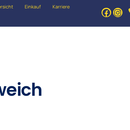
rsicht
Einkauf
Karriere
weich