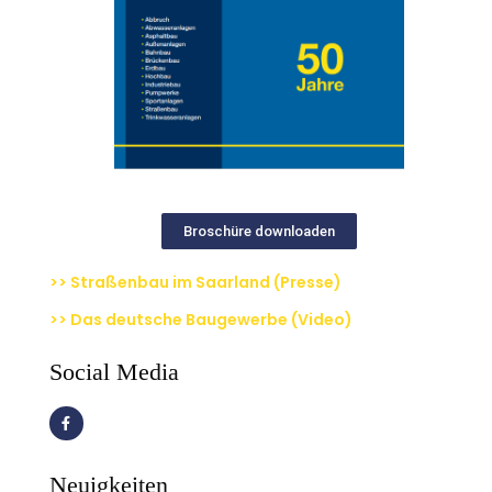
Broschüre downloaden
>> Straßenbau im Saarland (Presse)
>> Das deutsche Baugewerbe (Video)
Social Media
Neuigkeiten