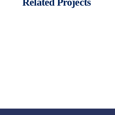
Related Projects
Bahnbau Wittlich Zugang Bahnhof
LOCATION
Kaiserslautern
Bahnbau Waldfischbach EÜ Eisenbahnü
LOCATION
Kaiserslautern