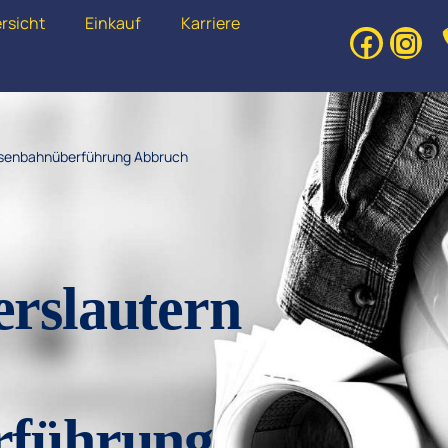
rsicht
Einkauf
Karriere
isenbahnüberführung Abbruch
rslautern
rführung