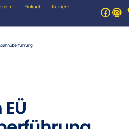
rsicht
Einkauf
Karriere
nbahnüberführung
 EÜ
berführung