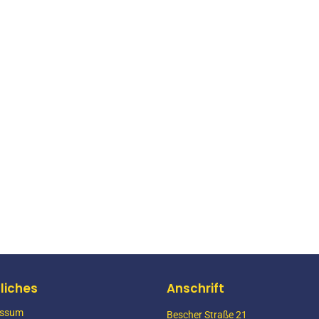
hof
YEAR
2019
enbahnüberführung
YEAR
2019
liches
Anschrift
senbahnüberführung Abbruch
essum
Bescher Straße 21