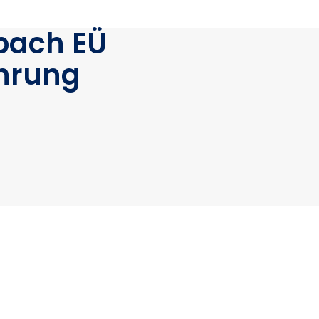
bach EÜ
hrung