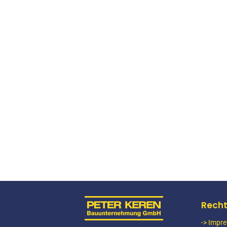
Bahnbau Wittlich Zugang Bahn
LOCATION
Seibersbach
Bahnbau Waldfischbach EÜ Eis
LOCATION
Seibersbach
Recht
Bahnbau Kaiserslautern EÜ Ei
-> Impr