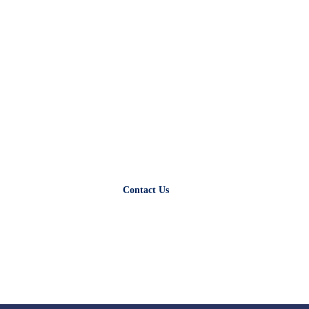
Have any Question?
Please feel free to contact us. We will get back
to you with 1-2 business days. Or just call us
now.
Contact Us