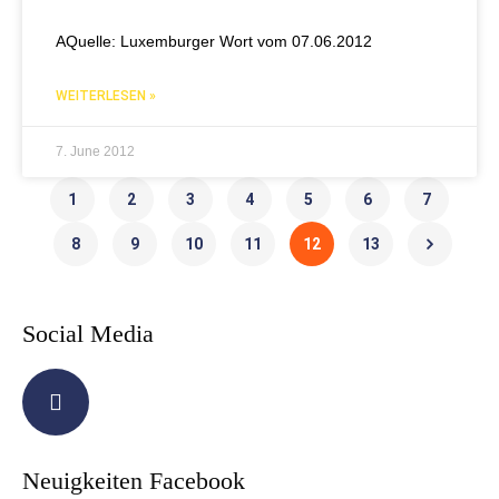
AQuelle: Luxemburger Wort vom 07.06.2012
WEITERLESEN »
7. June 2012
1
2
3
4
5
6
7
8
9
10
11
12
13
Social Media
Neuigkeiten Facebook